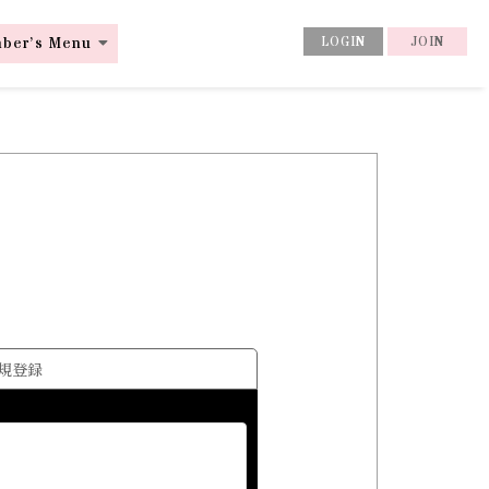
ber’s Menu
LOGIN
JOIN
規登録