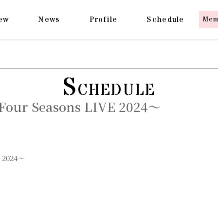
ew
News
Profile
Schedule
Mem
S
CHEDULE
ur Seasons LIVE 2024～
 2024～