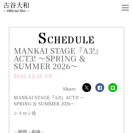
S
CHEDULE
MANKAI STAGE『A3!』
ACT3! ～SPRING ＆
SUMMER 2026～
2025.12.26 UP
MANKAI STAGE『A3!』ACT3! ～
SPRING ＆ SUMMER 2026～
シトロン役
－期間・劇場－